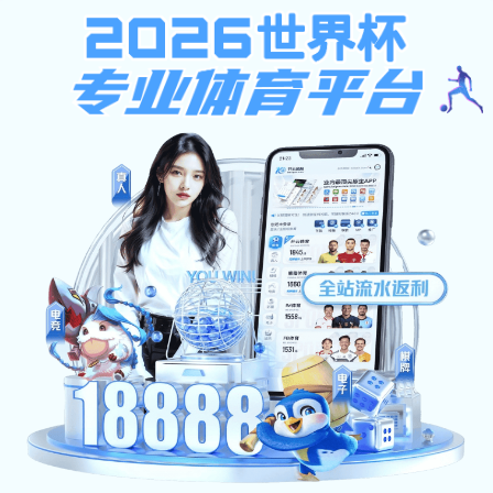
立即注册
星空首页
官网 · 权威体
育数据平台
星空首页 OFFICIAL WEBSITE
自2022年创立以来，
星空首页
致力于为用户提供包括
NBA、英超、欧洲杯、LPL在内的热门赛事直播与数据
服务，广受用户信赖。
立即下载星空首页APP