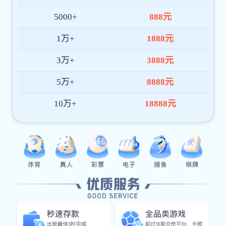
及可能性。
1、德国队双核阵容解析
德国队近年来逐渐形成了以两位核心球员为中心的双
核阵容。这种布局旨在增强整体进攻能力和控球率。
通常情况下，这两个核心球员分别担任组织者与终结
者的角色，使得球队在进攻时能够更加流畅和多变。
例如，在过去几场热身赛中，我们看到凯恩与穆勒之
间有着默契的配合。凯恩不仅能够自己射门，还能为
他人创造机会，而穆勒则凭借丰富的大赛经验，总能
及时插入进攻区域，为球队提供更多选择。
然而，这种双核模式也存在一定风险。如果其中一名
核心球员状态不佳或者因伤缺席，将直接影响到整个
团队的运作效率。因此，如何保持这两位核心球员健