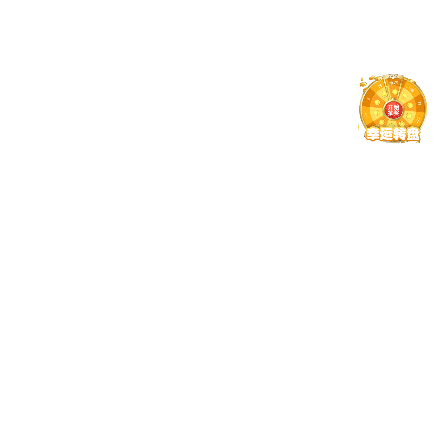
更大的施展空间。此外，大个子的角色也发生了改
变，不再仅仅是保护篮筐和抢篮板，而是兼具内外线
威胁。这种多元化的发展，让更多球员能够参与到进
攻中，并创造出更多50分以上的比赛。
随着数据分析技术的发展，各队教练组也越来越重视
对球员数据及其表现模式的研究。这使他们能够设计
出更加符合每位球员特点的战术方案，从而充分发挥
每位球员的潜力。因此，在这样的背景下，“50分先
生”的数量自然呈现上涨趋势。
3、比赛节奏加快
NBA整体比赛节奏正在逐渐加快，这也是促成“50分先
生”数量激增的重要因素之一。在快速转换进攻中，球
队往往会得到更多轻松得分的机会。而且，当防守方