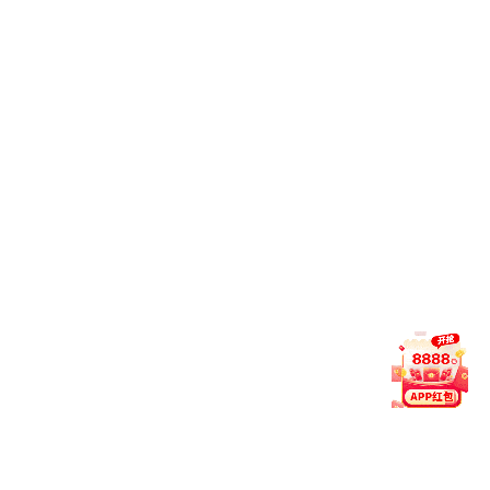
还未完全回位时，进攻方就能迅速找到空位进行投
篮，这无疑增加了个人得分可能性。
例如，本赛季数据显示，每场比赛平均投篮次数明显
上升，各队普遍倾向于以更快速度推进比赛。如此频
繁且高效的进攻模式，使得一些以单打独斗见长的明
星球员能够轻松获取高额积分。同时，高强度对抗带
来的身体消耗，也使防守端难以有效限制对方核心攻
击手。
因此，在这种情况下，一旦某名球员进入状态，他就
有可能在短时间内砍下大量积分。伴随这股潮流，多
名选手纷纷成为“50分先生”，进一步推动这一现象发
展壮大。