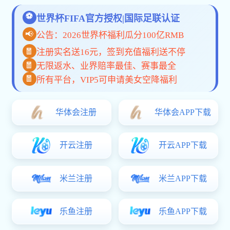
首页
/
体育热点
/ 正文
2026-06-20 00:59
46 次阅读